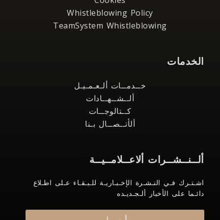
Cookies
Whistleblowing Policy
TeamSystem Whistleblowing
الخدمات
خــدمــات ألـعـمـيـل
ألــشــهــادات
كــتالوجــات
ألأتــصــال بـنا
ألــنــشــرات ألاعــلامــيــة
اشـتـرك فـي النـشـرة الإخـبـاريـة للـبـقـاء عـلى اطـلاع
دائـما على الأخبار ألـجـديـده