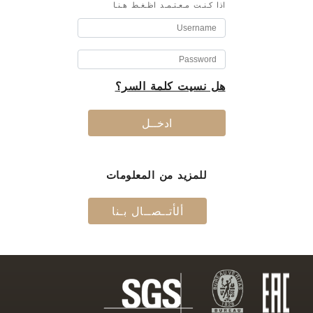
اذا كـنـت مـعـتـمـد اظـغـط هـنـا
هل نسيت كلمة السر؟
ادخــل
للمزيد من المعلومات
ألأتــصــال بـنا