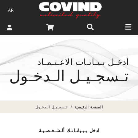
AR
أدخـل بـيـانـات الاعـتـمـاد
تـسجـيـل الـدخـول
الصفحة الرئيسية
/
تـسجـيـل الـدخـول
ادخل بـبـيانـاتـك ألـشـخـصـيـة