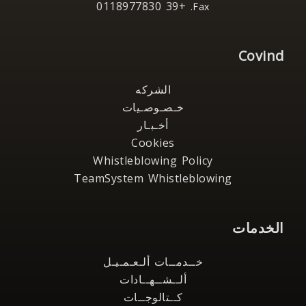
+39 0118977830
Fax.
Covind
الشركه
خـصـوصـيات
أخـبـار
Cookies
Whistleblowing Policy
TeamSystem Whistleblowing
الخدمات
خــدمــات ألـعـمـيـل
ألــشــهــادات
كــتالوجــات