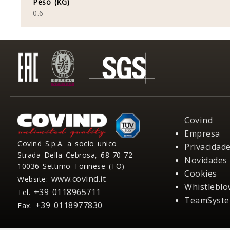
Peso (KG)
0.6
Covind
Empresa
Covind S.p.A. a socio unico
Privacidad
Strada Della Cebrosa, 68-70-72
Novidades
10036 Settimo Torinese (TO)
Cookies
www.covind.it
Website:
Whistleblo
+39 0118965711
Tel.
TeamSyste
+39 0118977830
Fax.