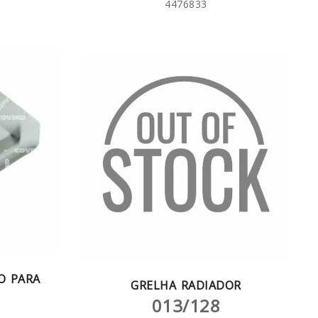
4476833
O PARA
GRELHA RADIADOR
013/128