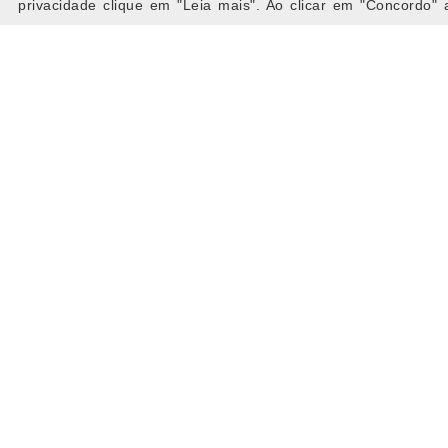
013/166
privacidade clique em "Leia mais". Ao clicar em "Concordo" a
182424280
Covind
Covind S.p.A. a socio unico
Empr
Strada Della Cebrosa, 68-70-72
Priva
10036 Settimo Torinese (TO)
Novid
www.covind.it
Website:
Cooki
+39 0118965711
Tel.