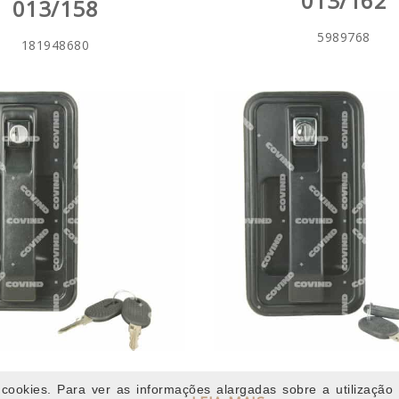
013/162
013/158
5989768
181948680
DOR ESQ COM CHAVE
PUXADOR DIR COM 
cookies. Para ver as informações alargadas sobre a utilização 