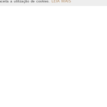
013/167
LEIA MAIS
013/168
ceita a utilização de cookies.
182424380
182033980
Serviços
esa
Serviço de atendime
cidade
consumidor
ades
Certificados
es
Catálogos