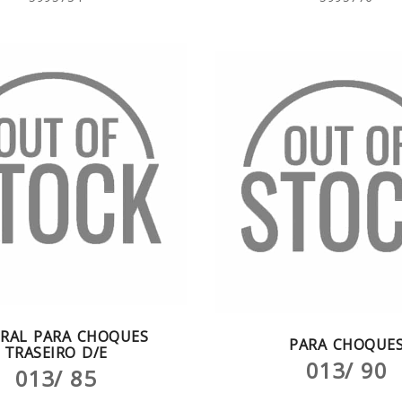
ERAL PARA CHOQUES
PARA CHOQUE
TRASEIRO D/E
013/ 90
013/ 85