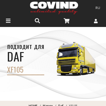
RU
подходит для
DAF
XF105
HOME
/
Марки
/
Daf
/
XF105