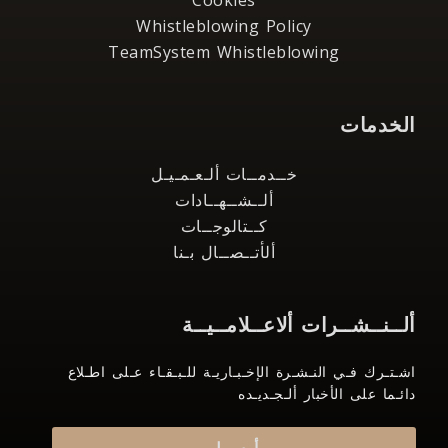
Cookies
Whistleblowing Policy
TeamSystem Whistleblowing
الخدمات
خــدمــات ألـعـمـيـل
ألــشــهــادات
كــتالوجــات
ألأتــصــال بـنا
ألــنــشــرات ألاعــلامــيــة
اشـتـرك فـي النـشـرة الإخـبـاريـة للـبـقـاء عـلى اطـلاع
دائـما على الأخبار ألـجـديـده