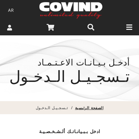
AR
أدخـل بـيـانـات الاعـتـمـاد
تـسجـيـل الـدخـول
الصفحة الرئيسية
/
تـسجـيـل الـدخـول
ادخل بـبـيانـاتـك ألـشـخـصـيـة