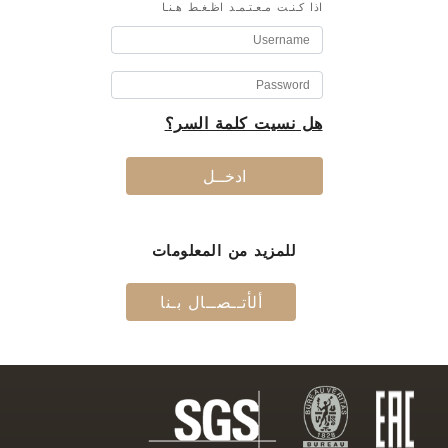
اذا كـنـت مـعـتـمـد اظـغـط هـنـا
هل نسيت كلمة السر؟
ادخــل
للمزيد من المعلومات
ألأتــصــال بـنا