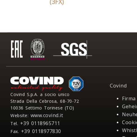
(3FX)
Covind
Covind S.p.A. a socio unico
Firma
Strada Della Cebrosa, 68-70-72
Gehei
10036 Settimo Torinese (TO)
Neuhe
www.covind.it
Website:
Cooki
+39 0118965711
Tel.
Whist
+39 0118977830
Fax.