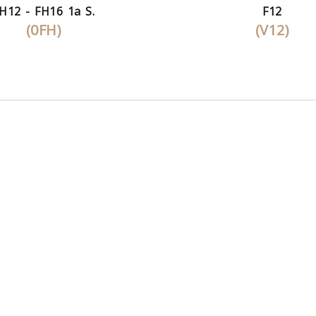
H12 - FH16 1a S.
F12
(0FH)
(V12)