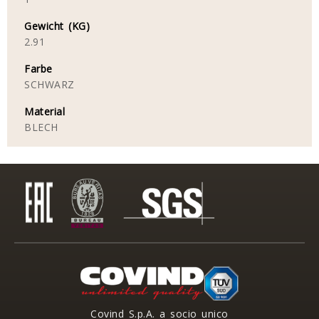
Gewicht (KG)
2.91
Farbe
SCHWARZ
Material
BLECH
Covind S.p.A. a socio unico