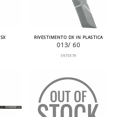
SX
RIVESTIMENTO DX IN PLASTICA
013/ 60
5975579