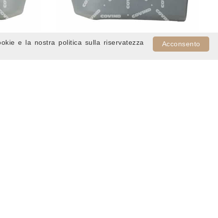
ookie e la nostra politica sulla riservatezza
Acconsento
TI DX
CANTONALE PARAURTI SX
013/ 93
4476834