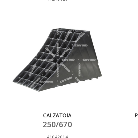
CALZATOIA
P
250/670
41042014