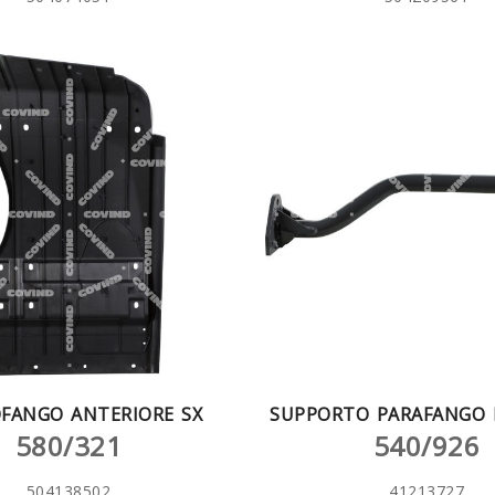
OFANGO ANTERIORE SX
SUPPORTO PARAFANGO D
580/321
540/926
504138502
41213727