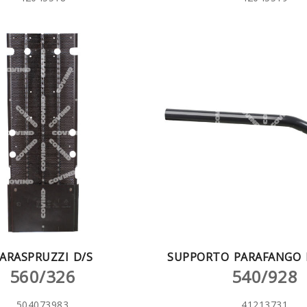
ARASPRUZZI D/S
SUPPORTO PARAFANGO D
560/326
540/928
504073983
41213731