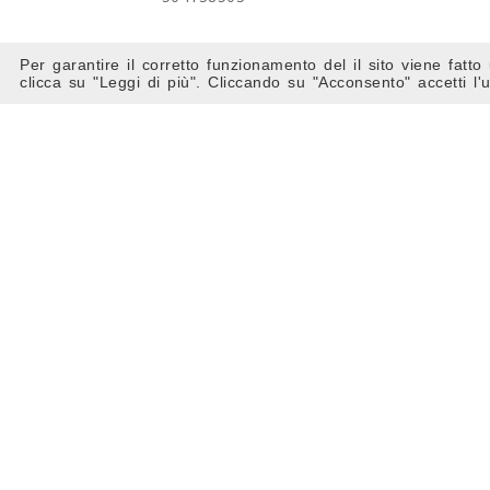
Per garantire il corretto funzionamento del il sito viene fatto 
clicca su "Leggi di più". Cliccando su "Acconsento" accetti l
SPOI
SPOILER SOTTOPARAURTI SX
550/112