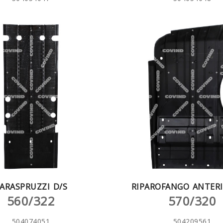
ARASPRUZZI D/S
RIPAROFANGO ANTERI
560/322
570/320
504074051
504209561