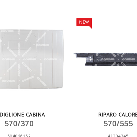
NEW
DIGLIONE CABINA
RIPARO CALOR
570/370
570/555
504066152
41204345