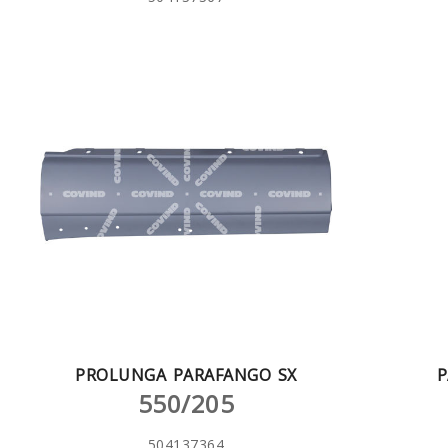
PROLUNGA PARAFANGO SX
P
550/205
504137364