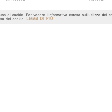
uso di cookie. Per vedere l'informativa estesa sull'utilizzo dei c
LEGGI DI PIÙ
'uso dei cookie.
LER SOTTOPARAURTI
SPOILER SOTTOPARAU
CENTRALE
550/111
550/110