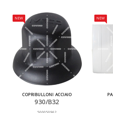
NEW
NEW
COPRIBULLONI ACCIAIO
PA
930/B32
500050962