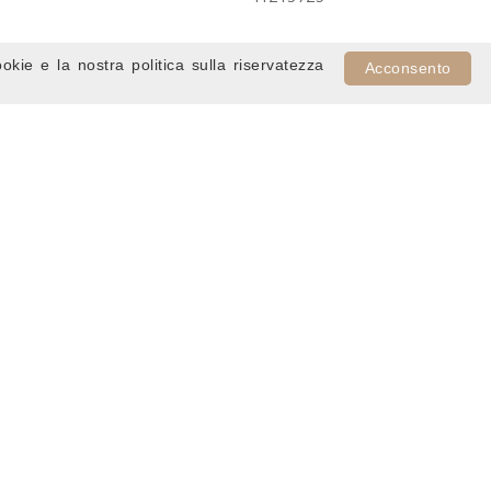
ookie e la nostra politica sulla riservatezza
Acconsento
RTI DX
SPOILER SOTTOPARAURTI DX
550/113