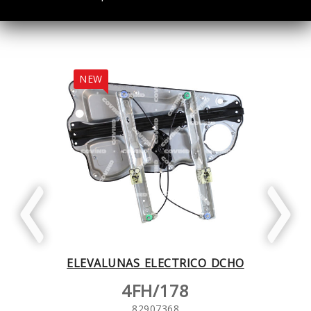
NEW
NEW
IBARRO
ELEVALUNAS ELECTRICO DCHO
ELEVAL
4FH/178
82907368