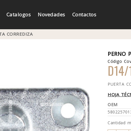
Catalogos
Novedades
Contactos
TA CORREDIZA
PERNO 
Código Cov
D14/
PUERTA C
HOJA TÉC
OEM
580225701
Cantidad 