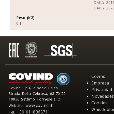
DAILY 201
DAILY 202
Peso (KG)
0.1
Covind
Empresa
Covind S.p.A. a socio unico
Privacidad
Strada Della Cebrosa, 68-70-72
Novedades
10036 Settimo Torinese (TO)
Cookies
www.covind.it
Website:
Whistleblo
+39 0118965711
Tel.