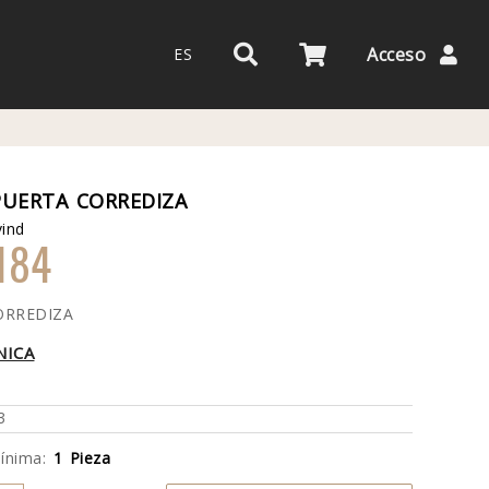
Acceso
ES
PUERTA CORREDIZA
ind
184
ORREDIZA
NICA
3
mínima:
1 Pieza