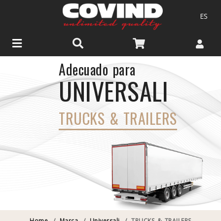
ES
Adecuado para
UNIVERSALI
TRUCKS & TRAILERS
Home
/
Marca
/
Universali
/
TRUCKS & TRAILERS