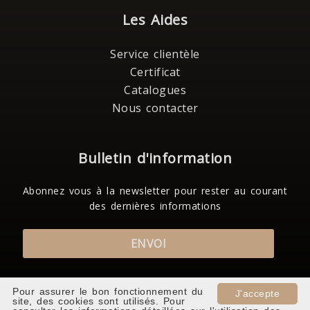
Les Aides
Service clientèle
Certificat
Catalogues
Nous contacter
Bulletin d'information
Abonnez vous à la newsletter pour rester au courant
des dernières informations
ENVOI
Pour assurer le bon fonctionnement du
J'accepte
site, des cookies sont utilisés. Pour
Covind S.p.A. a socio unico Copyright 2026 - p.iva