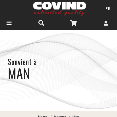
FR
Sonvient à
MAN
Home
/
Marque
/
Man