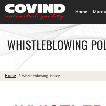
Home
Marqu
WHISTLEBLOWING PO
Home
/
Whistleblowing Policy