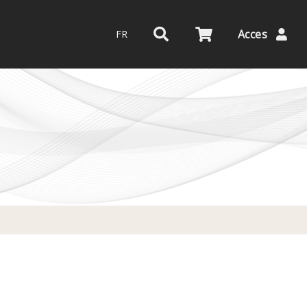
Acces
FR