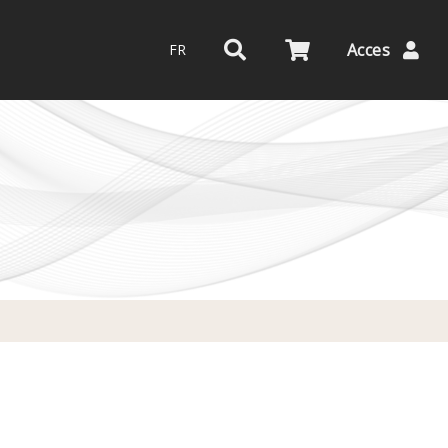
Acces
FR