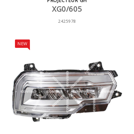
PROJECTEUR GH
XG0/605
2425978
NEW