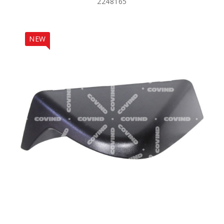
2248165
NEW