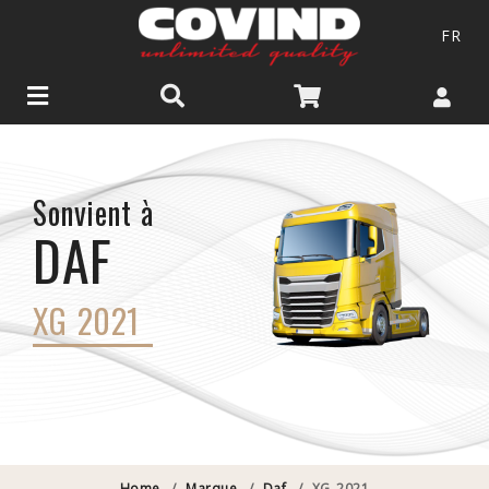
FR
Sonvient à
DAF
XG 2021
Home
/
Marque
/
Daf
/
XG 2021