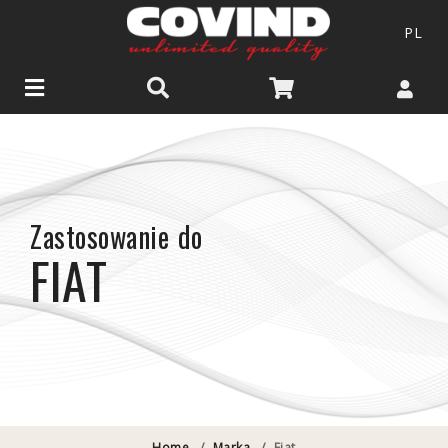
PL
Zastosowanie do
FIAT
Home
/
Marka
/
Fiat