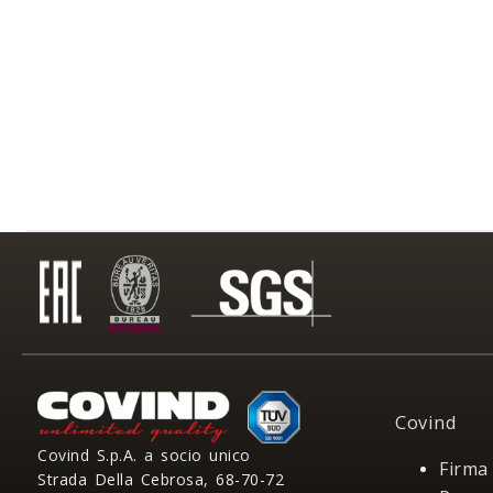
Covind
Covind S.p.A. a socio unico
Firma
Strada Della Cebrosa, 68-70-72