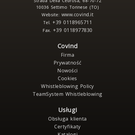
Strada Della Cebrosa, 68-70-72
10036 Settimo Torinese (TO)
www.covind.it
Website:
+39 0118965711
Tel.
+39 0118977830
Fax.
Covind
Firma
Prywatność
Nowości
Cookies
Whistleblowing Policy
TeamSystem Whistleblowing
Usługi
Obsługa klienta
Certyfikaty
Katalogi