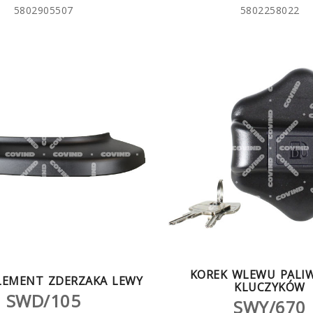
5802905507
5802258022
KOREK WLEWU PALI
LEMENT ZDERZAKA LEWY
KLUCZYKÓW
SWD/105
SWY/670