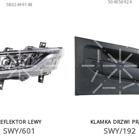
504056924
5802499148
REFLEKTOR LEWY
KLAMKA DRZWI P
SWY/601
SWY/192