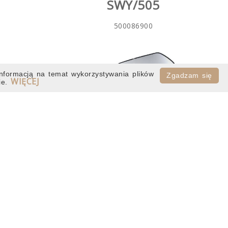
SWY/505
500086900
nformacją na temat wykorzystywania plików
Zgadzam się
WIĘCEJ
ie.
RAWEGO
WKŁAD LUSTERKA LEWEGO