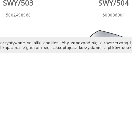
SWY/503
SWY/504
5802498968
500086901
rzystywane są pliki cookies. Aby zapoznać się z rozszerzoną i
 Klikając na "Zgadzam się" akceptujesz korzystanie z plików cook
OSŁONA LEWA
WKŁAD LUSTERKA P