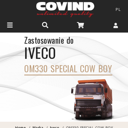
PL
Zastosowanie do
IVECO
OM330 SPECIAL COW BOY
Home
/
Marka
/
Iveco
/
OM330 SPECIAL COW BOY