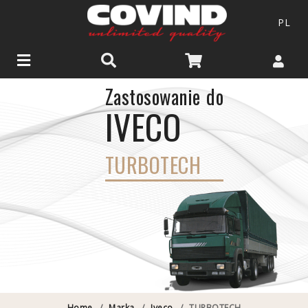
PL
Zastosowanie do
IVECO
TURBOTECH
Home
/
Marka
/
Iveco
/
TURBOTECH